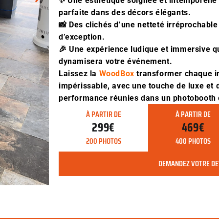
✨ Une esthétique soignée et intemporelle 
parfaite dans des décors élégants.
📸 Des clichés d’une netteté irréprochabl
d’exception.
🎉 Une expérience ludique et immersive qui
dynamisera votre événement.
Laissez la
WoodBox
transformer chaque in
impérissable, avec une touche de luxe et d
performance réunies dans un photobooth 
À PARTIR DE
À PARTIR DE
299€
469€
200 PHOTOS
400 PHOTOS
DEMANDEZ VOTRE DE