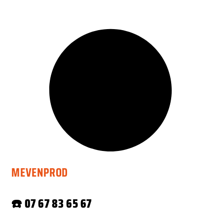
MEVENPROD
☎️
07 67 83 65 67