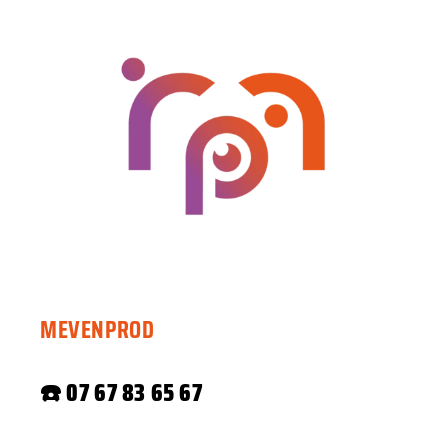
MEVENPROD
☎️
07 67 83 65 67