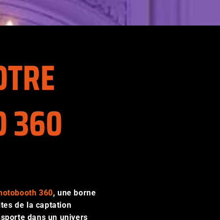
OTRE
O 360
hotobooth 360
, une borne
ites de la captation
nsporte dans un univers