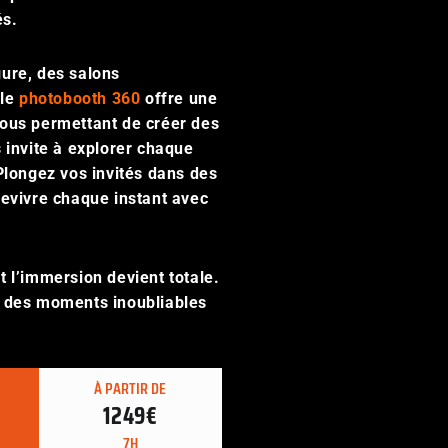
és.
ure, des salons
 le
photobooth 360
offre une
ous permettant de créer des
 invite à explorer chaque
Plongez vos invités dans des
revivre chaque instant avec
 l’immersion devient totale.
z des moments inoubliables
À PARTIR DE
1249€
7H